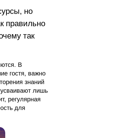
сурсы, но
ак правильно
очему так
яются. В
ие гостя, важно
вторения знаний
 усваивают лишь
ит, регулярная
мость для