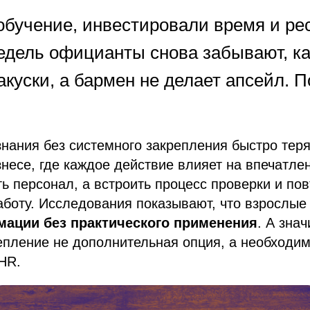
обучение, инвестировали время и ре
недель официанты снова забывают, к
акуски, а бармен не делает апсейл. П
: знания без системного закрепления быстро тер
несе, где каждое действие влияет на впечатлен
ть персонал, а встроить процесс проверки и по
боту. Исследования показывают, что взрослые
мации без практического применения
. А знач
епление не дополнительная опция, а необходи
HR.