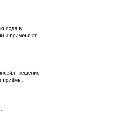
ую подачу
ий и применяют
 апсейл, решение
е приёмы.
.