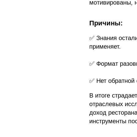
мотивированы, н
Причины:
✅ Знания остали
применяет.
✅ Формат разовы
✅ Нет обратной 
В итоге страдае
отраслевых исс
доход ресторана
инструменты пос