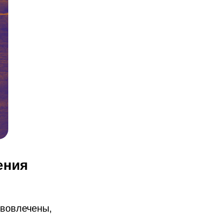
ения
 вовлечены,