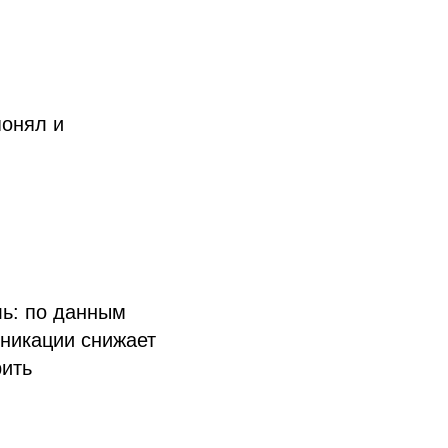
понял и
ль: по данным
никации снижает
рить