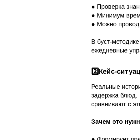
● Проверка знан
● Минимум врем
● Можно проводи
В буст-методике
ежедневные упр
2️⃣Кейс-ситу
Реальные истори
задержка блюд. 
сравнивают с э
Зачем это нужн
● Формирует пр