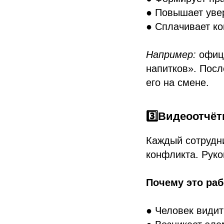
● Повышает увер
● Сплачивает ко
Например:
офици
напитков». Пос
его на смене.
3️⃣Видеоотчё
Каждый сотрудни
конфликта. Руко
Почему это раб
● Человек видит