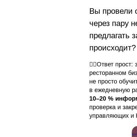
Вы провели 
через пару 
предлагать з
происходит?
👉🏻Ответ прост
ресторанном биз
не просто обучи
в ежедневную ра
10–20 % инфор
проверка и закр
управляющих и 