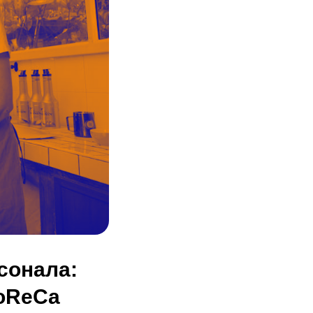
сонала:
HoReCa