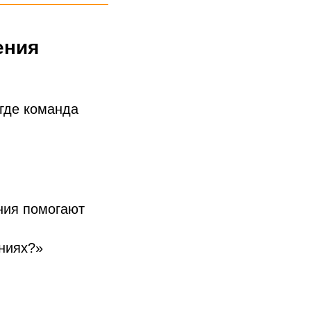
ения
 где команда
ния помогают
ниях?»